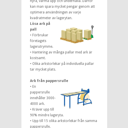
hyra, värma upp och underhålla. Därför
kan man spara mycket pengar genom att
optimera användningen av varje
kvadratmeter av lagerytan.
Lösa ark på
pall
• Förbrukar
företagets
lagerutrymme.
• Hantering av många pallar med ark är
kostsamt.
• Olika arkstorlekar på individuella pallar
tar mycket plats.
Ark från pappersrulle
• En
pappersrulle
innehåller 3000-
4000 ark.
• Kräver upp till
90% mindre lageryta.
• Upp till 15 olika arkstorlekar från samma
pappersrulle.