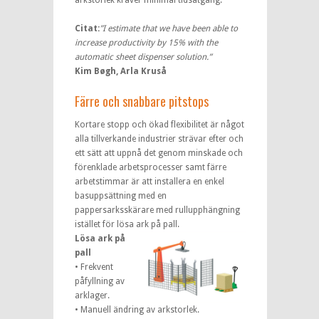
arkstorlek kräver minimal tidsåtgång.
Citat:
”I estimate that we have been able to
increase productivity by 15% with the
automatic sheet dispenser solution.”
Kim Bøgh, Arla Kruså
Färre och snabbare pitstops
Kortare stopp och ökad flexibilitet är något
alla tillverkande industrier strävar efter och
ett sätt att uppnå det genom minskade och
förenklade arbetsprocesser samt färre
arbetstimmar är att installera en enkel
basuppsättning med en
pappersarksskärare med rullupphängning
istället för lösa ark på pall.
Lösa ark på
pall
• Frekvent
påfyllning av
arklager.
• Manuell ändring av arkstorlek.