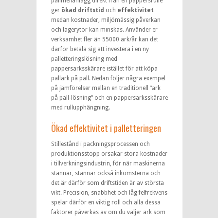
pallmellanlägg direkt från en pappersrulle
ger
ökad driftstid
och
effektivitet
medan kostnader, miljömässig påverkan
och lagerytor kan minskas. Använder er
verksamhet fler än 55000 ark/år kan det
därför betala sig att investera i en ny
palletteringslösning med
pappersarksskärare istället för att köpa
pallark på pall. Nedan följer några exempel
på jämförelser mellan en traditionell ”ark
på pall-lösning” och en pappersarksskärare
med rullupphängning.
Ökad effektivitet i palletteringen
Stillestånd i packningsprocessen och
produktionsstopp orsakar stora kostnader
i tillverkningsindustrin, för när maskinerna
stannar, stannar också inkomsterna och
det är därför som driftstiden är av största
vikt. Precision, snabbhet och låg felfrekvens
spelar därför en viktig roll och alla dessa
faktorer påverkas av om du väljer ark som