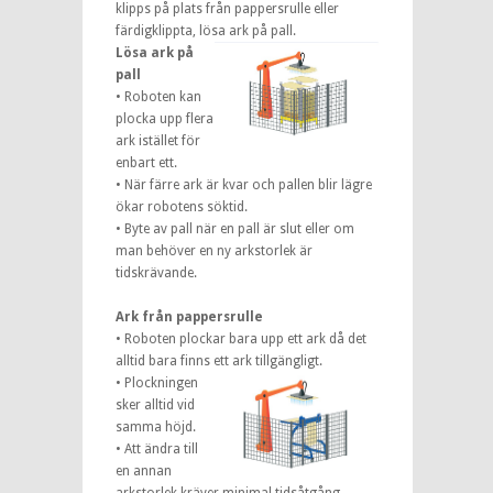
klipps på plats från pappersrulle eller
färdigklippta, lösa ark på pall.
Lösa ark på
pall
• Roboten kan
plocka upp flera
ark istället för
enbart ett.
• När färre ark är kvar och pallen blir lägre
ökar robotens söktid.
• Byte av pall när en pall är slut eller om
man behöver en ny arkstorlek är
tidskrävande.
Ark från pappersrulle
• Roboten plockar bara upp ett ark då det
alltid bara finns ett ark tillgängligt.
• Plockningen
sker alltid vid
samma höjd.
• Att ändra till
en annan